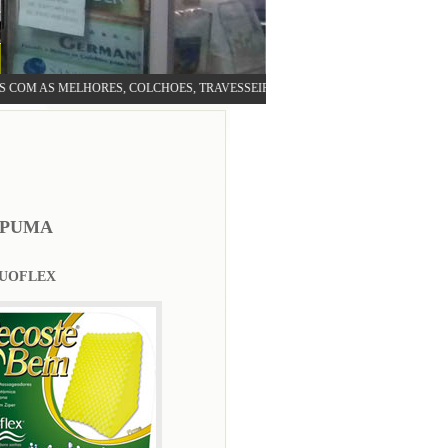
WOWSlider.com
AS MELHORES, COLCHOES, TRAVESSEIROS E ACESSÓRIOS EM GERAL.O MELH
SPUMA
UOFLEX