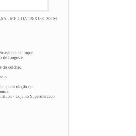
SAL MEDIDA 138X188=20CM
Suavidade ao toque.
 de fungos e
s do colchão.
eio.
.
na circulação do
spuma.
Pirituba - Loja no Supermercado