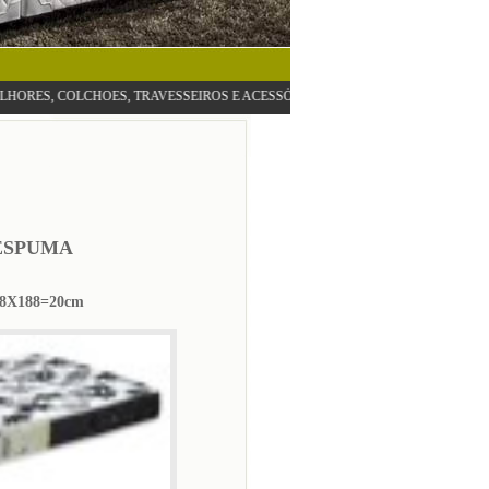
WOWSlider.com
LCHOES, TRAVESSEIROS E ACESSÓRIOS EM GERAL.O MELHOR PREÇO DA RE
ESPUMA
8X188=20cm